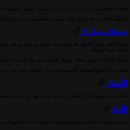
نحتفظ بالمعلومات طالما كان ذلك ضروريًا بشكل معقول لتشغيل الخدمة، و
إذا طلبت الحذف، فسنراجع طلبك ونحذف المعلومات عندما يكون ذلك مطلوبً
حقوقك وخياراتك
اعتمادًا على مكان إقامتك، قد تكون لديك حقوق في الوصول إلى معلوم
قائمة على الموافقة.
يمكنك أيضًا إدارة بعض ملفات تعريف الارتباط من خلال إعدادات المت
لممارسة الحقوق المتعلقة بالخصوصية، يرجى التواصل معنا عبر
udio
الأطفال
الخدمة غير موجهة إلى الأطفال، ولا يجوز استخدامها من قبل أي شخص يقل عمره عن 18 عامًا. نحن لا نقدم 
الأمان
نستخدم ضمانات إدارية وتقنية وتنظيمية معقولة لحماية المعلومات. وم