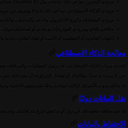
مزودي التخزين، بما في ذلك خدمات مثل Cloudflare R2 عند استخدامها للملفات المرفوعة أو الناتجة؛
مزودي الذكاء الاصطناعي، بما في ذلك Kie.ai وغيرهم من مزودي النماذج أو الاستدلال الذين قد نقوم بتفعيلهم لاحقًا لمعالجة المطالبات والملفات والمعلمات والمخرجات؛
مزودي المصادقة والبريد الإلكتروني والدعم والتحليلات والخدما
معالجي الدفع ومزودي الفوترة إذا تم تقديم أو استخدام ميزات 
الجهات القانونية أو التنظيمية أو الأمنية أو إنفاذ القانون عندما
معالجة الذكاء الاصطناعي
لتقديم ميزات الذكاء الاصطناعي، قد نرسل المطالبات والمرفقات ومعلما
نحن لا نستخدم عمدًا مطالباتك أو ملفاتك المرفوعة أو مخرجاتك لتدر
قد يعالج مزودو الأطراف الثالثة البيانات وفقًا لشروطهم الخاصة و
نقل البيانات دوليًا
قد تتم معالجة معلوماتك في دول أو مناطق خارج بلد إقامتك، وقد تختلف
الاحتفاظ بالبيانات