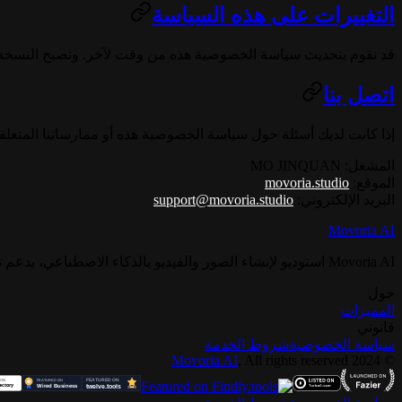
التغييرات على هذه السياسة
قد نقوم بتحديث سياسة الخصوصية هذه من وقت لآخر. وتصبح النسخة ال
اتصل بنا
إذا كانت لديك أسئلة حول سياسة الخصوصية هذه أو ممارساتنا المتعلقة 
المشغل
: MO JINQUAN
الموقع
:
movoria.studio
البريد الإلكتروني
:
support@movoria.studio
Movoria AI
Movoria AI استوديو لإنشاء الصور والفيديو بالذكاء الاصطناعي، يدعم توليد الصور والفيديو وتحويل الصور إلى فيديو.
حول
المميزات
قانوني
سياسة الخصوصية
شروط الخدمة
Movoria AI
, All rights reserved
2024
©