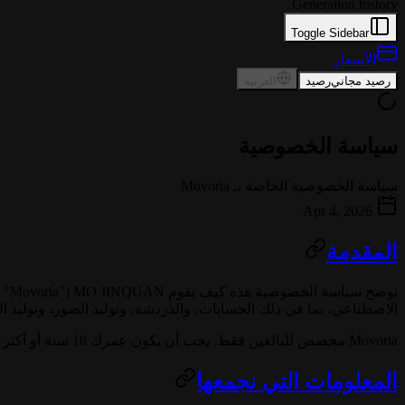
Generation history
Toggle Sidebar
الأسعار
رصيد مجاني
رصيد
العربية
سياسة الخصوصية
سياسة الخصوصية الخاصة بـ Movoria
Apr 4, 2026
المقدمة
توضح سياسة الخصوصية هذه كيف يقوم
MO JINQUAN
("Movoria" أو "نحن") بجمع المعلومات الشخصية واستخدامها وتخزينها ومشاركتها عند استخدامك لـ
الاصطناعي، بما في ذلك الحسابات، والدردشة، وتوليد الصور، وتوليد ال
Movoria مخصص للبالغين فقط. يجب أن يكون عمرك 18 سنة أو أكثر لاستخدام الخدمة.
المعلومات التي نجمعها