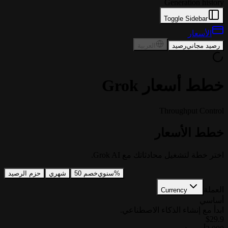
Generation history
Toggle Sidebar
الأسعار
رصيد مجاني
رصيد
العربية
خطط أسعار Grok
Throughput Control
خطط الأسعار
اختر خطة لتشغيل محادثاتك مع Grok AI.
خصم 50%
سنوي
شهري
حزم الرصيد
العملة
Currency
أساسي
ابدأ مع إنشاء الذكاء الاصطناعي.
$29.9