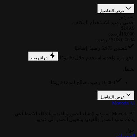
عرض التفاصيل
استوديو
أقصى رصيد للاستخدام المكثف.
$149.9
16,000
أرصدة
يتضمن 5,973 رصيدًا إضافيًا
ادفع مرة واحدة، استخدم خلال 30 يومًا.
شراء رصيد
يشمل
16,000 رصيد، صالح لمدة 30 يومًا
عرض التفاصيل
Movoria AI
Movoria AI استوديو لإنشاء الصور والفيديو بالذكاء الاصطناعي،
يدعم توليد الصور والفيديو وتحويل الصور إلى فيديو.
حول
المميزات